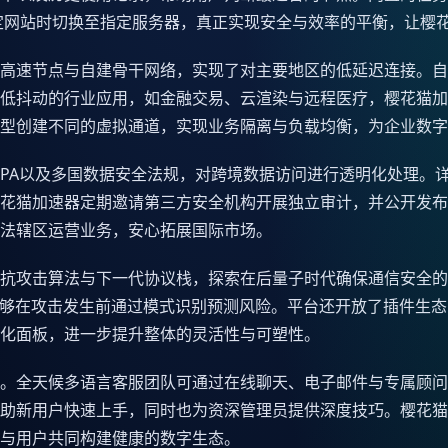
问特定网站时切换至指定服务器，真正实现安全与效率的平衡，让樱
高速节点与自建骨干网络，实现了对主要地区的低延迟连接。自
低抖动的行业应用，如金融交易、云渲染与远程医疗，樱花猫加
型创建不同的虚拟通道，实现业务隔离与负载均衡，为企业数字
CCPA以及多国数据安全法规，对跨境数据访问进行透明化处理
花猫加速器定期邀请第三方安全机构开展独立审计，并公开发布
法辖区运营业务，安心拓展国际市场。
抗攻击算法与下一代协议栈，探索在后量子时代确保通信安全的
能够在攻击发生前通过模式识别预测风险。平台还开放了插件生
化面板，进一步提升整体的灵活性与可塑性。
。全天候多语言客服团队可通过在线聊天、电子邮件与专属顾问
助新用户快速上手，同时也为资深管理员提供深度技巧。樱花猫
与用户共同构建健康的数字生态。