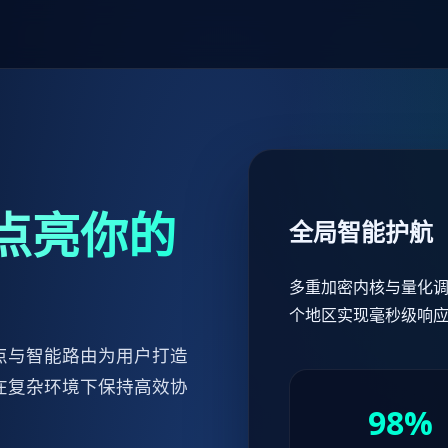
点亮你的
全局智能护航
多重加密内核与量化调
个地区实现毫秒级响
点与智能路由为用户打造
在复杂环境下保持高效协
98%